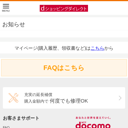
お知らせ
マイページ(購入履歴、領収書など)は
こちら
から
FAQはこちら
充実の延長補償
何度でも修理OK
購入金額内で
お客さまサポート
FAQ