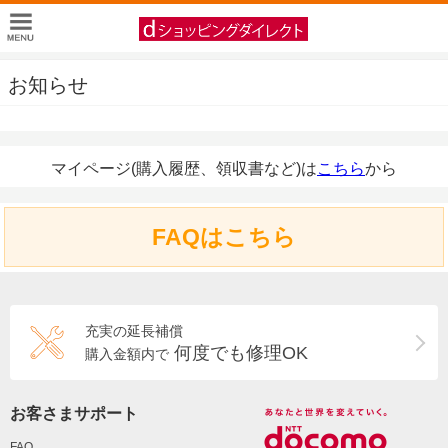
お知らせ
マイページ(購入履歴、領収書など)は
こちら
から
FAQはこちら
充実の延長補償
何度でも修理OK
購入金額内で
お客さまサポート
FAQ