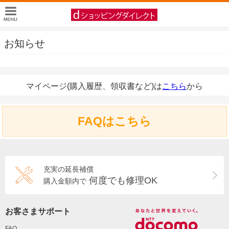
お知らせ
マイページ(購入履歴、領収書など)は
こちら
から
FAQはこちら
充実の延長補償
何度でも修理OK
購入金額内で
お客さまサポート
FAQ