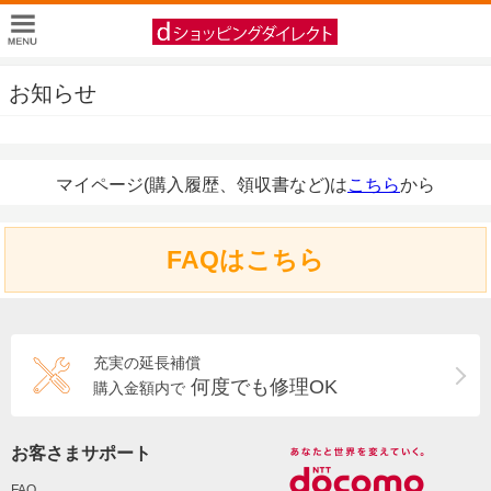
お知らせ
マイページ(購入履歴、領収書など)は
こちら
から
FAQはこちら
充実の延長補償
何度でも修理OK
購入金額内で
お客さまサポート
FAQ