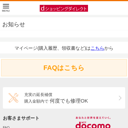
お知らせ
マイページ(購入履歴、領収書など)は
こちら
から
FAQはこちら
充実の延長補償
何度でも修理OK
購入金額内で
お客さまサポート
FAQ