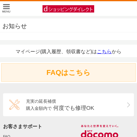
お知らせ
マイページ(購入履歴、領収書など)は
こちら
から
FAQはこちら
充実の延長補償
何度でも修理OK
購入金額内で
お客さまサポート
FAQ