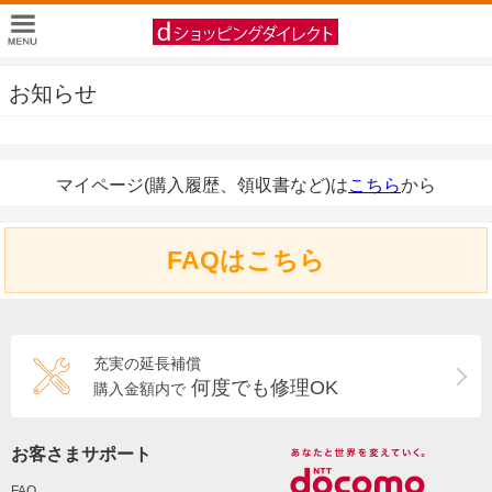
お知らせ
マイページ(購入履歴、領収書など)は
こちら
から
FAQはこちら
充実の延長補償
何度でも修理OK
購入金額内で
お客さまサポート
FAQ