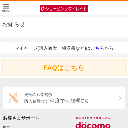
お知らせ
マイページ(購入履歴、領収書など)は
こちら
から
FAQはこちら
充実の延長補償
何度でも修理OK
購入金額内で
お客さまサポート
FAQ