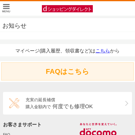
お知らせ
マイページ(購入履歴、領収書など)は
こちら
から
FAQはこちら
充実の延長補償
何度でも修理OK
購入金額内で
お客さまサポート
FAQ