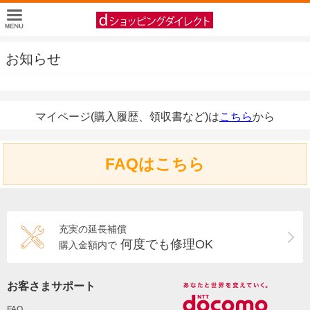
お知らせ
マイページ(購入履歴、領収書など)は
こちら
から
FAQはこちら
充実の延長補償
何度でも修理OK
購入金額内で
お客さまサポート
FAQ