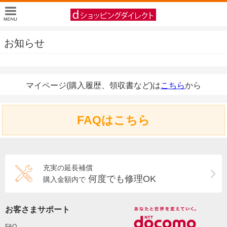
お知らせ
マイページ(購入履歴、領収書など)は
こちら
から
FAQはこちら
充実の延長補償
何度でも修理OK
購入金額内で
お客さまサポート
FAQ