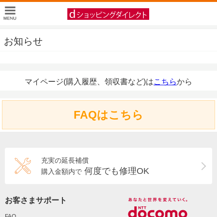
お知らせ
マイページ(購入履歴、領収書など)は
こちら
から
FAQはこちら
充実の延長補償
何度でも修理OK
購入金額内で
お客さまサポート
FAQ