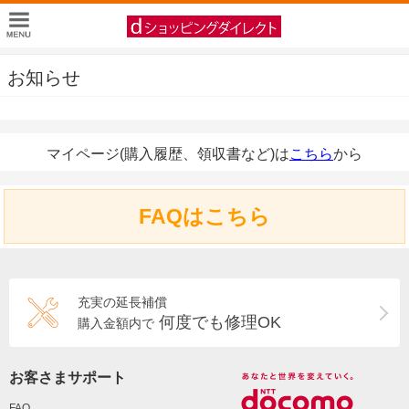
お知らせ
マイページ(購入履歴、領収書など)は
こちら
から
FAQはこちら
充実の延長補償
何度でも修理OK
購入金額内で
お客さまサポート
FAQ