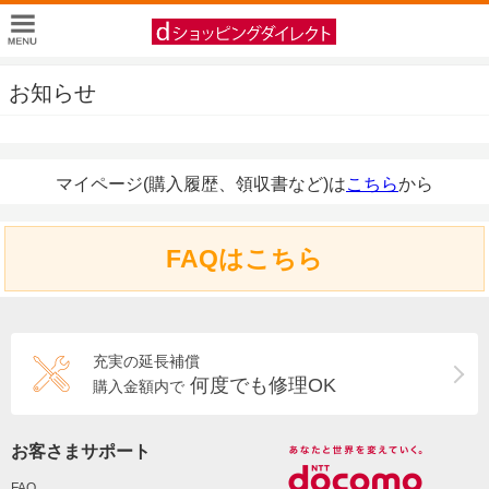
お知らせ
マイページ(購入履歴、領収書など)は
こちら
から
FAQはこちら
充実の延長補償
何度でも修理OK
購入金額内で
お客さまサポート
FAQ