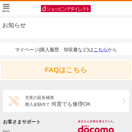
お知らせ
マイページ(購入履歴、領収書など)は
こちら
から
FAQはこちら
充実の延長補償
何度でも修理OK
購入金額内で
お客さまサポート
FAQ