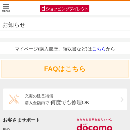
お知らせ
マイページ(購入履歴、領収書など)は
こちら
から
FAQはこちら
充実の延長補償
何度でも修理OK
購入金額内で
お客さまサポート
FAQ