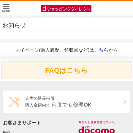
お知らせ
マイページ(購入履歴、領収書など)は
こちら
から
FAQはこちら
充実の延長補償
何度でも修理OK
購入金額内で
お客さまサポート
FAQ