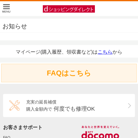
お知らせ
マイページ(購入履歴、領収書など)は
こちら
から
FAQはこちら
充実の延長補償
何度でも修理OK
購入金額内で
お客さまサポート
FAQ