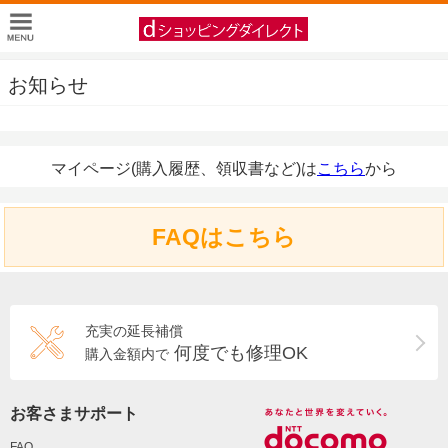
お知らせ
マイページ(購入履歴、領収書など)は
こちら
から
FAQはこちら
充実の延長補償
何度でも修理OK
購入金額内で
お客さまサポート
FAQ