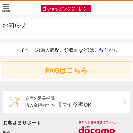
お知らせ
マイページ(購入履歴、領収書など)は
こちら
から
FAQはこちら
充実の延長補償
何度でも修理OK
購入金額内で
お客さまサポート
FAQ