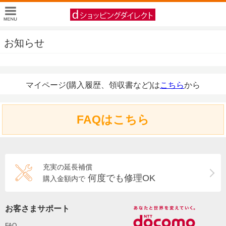
お知らせ
マイページ(購入履歴、領収書など)は
こちら
から
FAQはこちら
充実の延長補償
何度でも修理OK
購入金額内で
お客さまサポート
FAQ