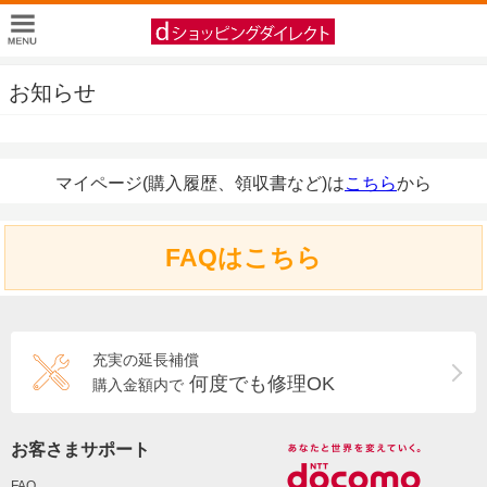
お知らせ
マイページ(購入履歴、領収書など)は
こちら
から
FAQはこちら
充実の延長補償
何度でも修理OK
購入金額内で
お客さまサポート
FAQ