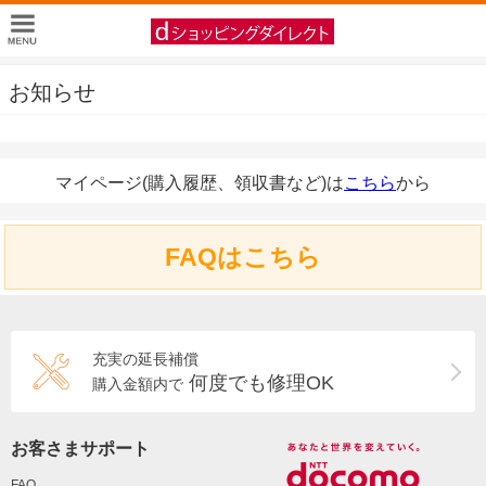
お知らせ
マイページ(購入履歴、領収書など)は
こちら
から
FAQはこちら
充実の延長補償
何度でも修理OK
購入金額内で
お客さまサポート
FAQ