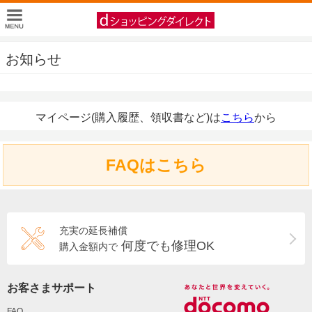
お知らせ
マイページ(購入履歴、領収書など)は
こちら
から
FAQはこちら
充実の延長補償
何度でも修理OK
購入金額内で
お客さまサポート
FAQ