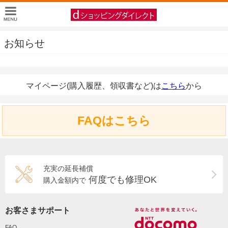
お知らせ
マイページ(購入履歴、領収書など)は
こちら
から
FAQはこちら
充実の延長補償
何度でも修理OK
購入金額内で
お客さまサポート
FAQ