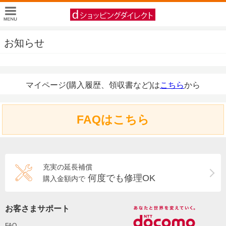
お知らせ
マイページ(購入履歴、領収書など)は
こちら
から
FAQはこちら
充実の延長補償
何度でも修理OK
購入金額内で
お客さまサポート
FAQ