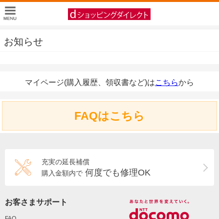
お知らせ
マイページ(購入履歴、領収書など)は
こちら
から
FAQはこちら
充実の延長補償
何度でも修理OK
購入金額内で
お客さまサポート
FAQ