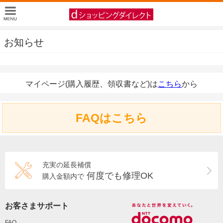
お知らせ
マイページ(購入履歴、領収書など)は
こちら
から
FAQはこちら
充実の延長補償
何度でも修理OK
購入金額内で
お客さまサポート
FAQ