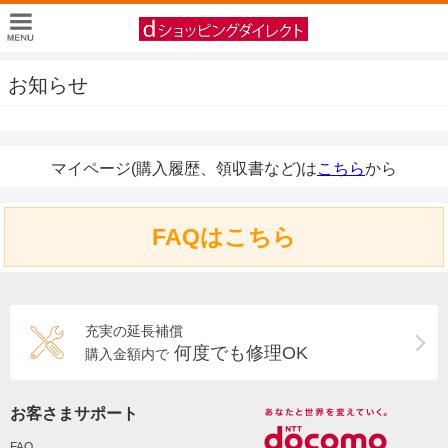
お知らせ
マイページ(購入履歴、領収書など)は
こちら
から
FAQはこちら
充実の延長補償
何度でも修理OK
購入金額内で
お客さまサポート
FAQ