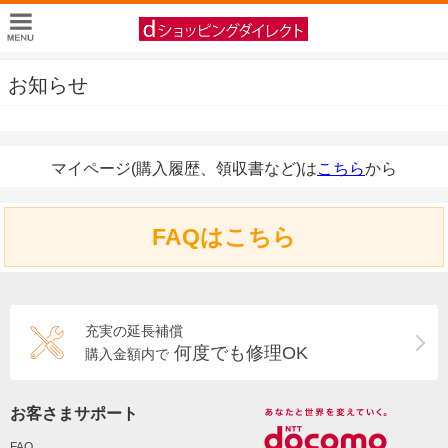
お知らせ
マイページ(購入履歴、領収書など)は
こちら
から
FAQはこちら
充実の延長補償
何度でも修理OK
購入金額内で
お客さまサポート
FAQ