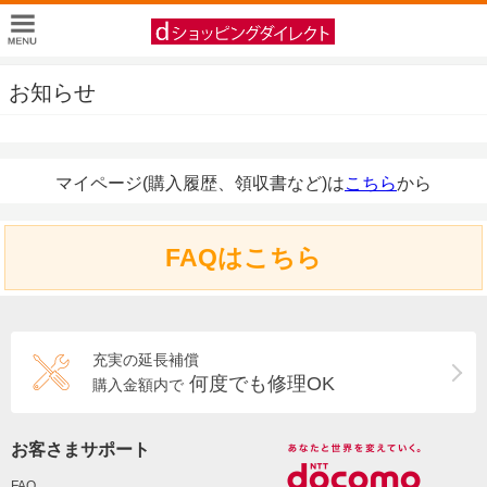
お知らせ
マイページ(購入履歴、領収書など)は
こちら
から
FAQはこちら
充実の延長補償
何度でも修理OK
購入金額内で
お客さまサポート
FAQ