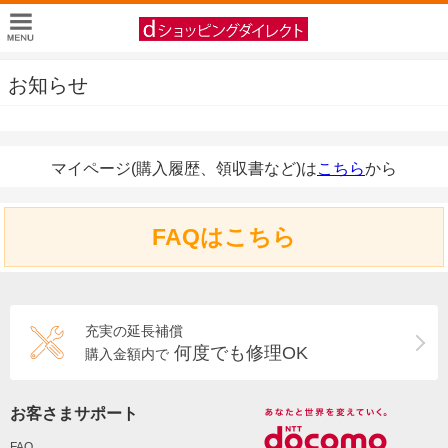
お知らせ
マイページ(購入履歴、領収書など)は
こちら
から
FAQはこちら
充実の延長補償
何度でも修理OK
購入金額内で
お客さまサポート
FAQ