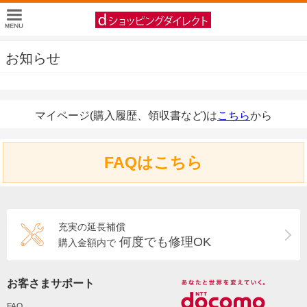
お知らせ
マイページ(購入履歴、領収書など)は
こちら
から
FAQはこちら
充実の延長補償
何度でも修理OK
購入金額内で
お客さまサポート
FAQ