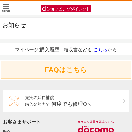
お知らせ
マイページ(購入履歴、領収書など)は
こちら
から
FAQはこちら
充実の延長補償
何度でも修理OK
購入金額内で
お客さまサポート
FAQ