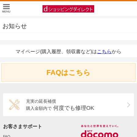
お知らせ
マイページ(購入履歴、領収書など)は
こちら
から
FAQはこちら
充実の延長補償
何度でも修理OK
購入金額内で
お客さまサポート
FAQ