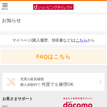
お知らせ
マイページ(購入履歴、領収書など)は
こちら
から
FAQはこちら
充実の延長補償
何度でも修理OK
購入金額内で
お客さまサポート
FAQ