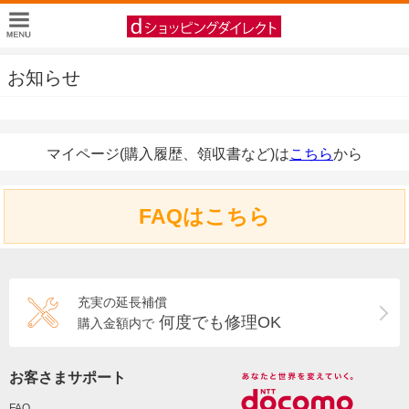
お知らせ
マイページ(購入履歴、領収書など)は
こちら
から
FAQはこちら
充実の延長補償
何度でも修理OK
購入金額内で
お客さまサポート
FAQ