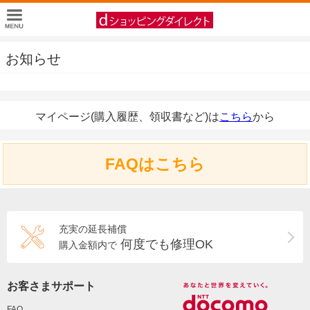
お知らせ
マイページ(購入履歴、領収書など)は
こちら
から
FAQはこちら
充実の延長補償
何度でも修理OK
購入金額内で
お客さまサポート
FAQ