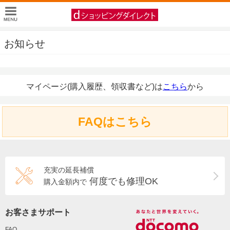
お知らせ
マイページ(購入履歴、領収書など)は
こちら
から
FAQはこちら
充実の延長補償
何度でも修理OK
購入金額内で
お客さまサポート
FAQ