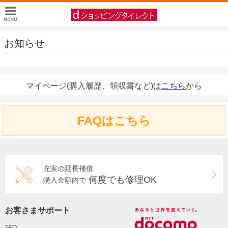
お知らせ
マイページ(購入履歴、領収書など)は
こちら
から
FAQはこちら
充実の延長補償
何度でも修理OK
購入金額内で
お客さまサポート
FAQ