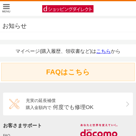
お知らせ
マイページ(購入履歴、領収書など)は
こちら
から
FAQはこちら
充実の延長補償
何度でも修理OK
購入金額内で
お客さまサポート
FAQ