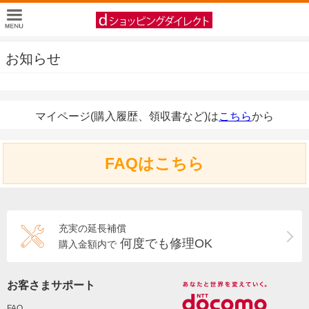
お知らせ
マイページ(購入履歴、領収書など)は
こちら
から
FAQはこちら
充実の延長補償
何度でも修理OK
購入金額内で
お客さまサポート
FAQ