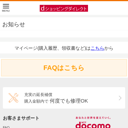
お知らせ
マイページ(購入履歴、領収書など)は
こちら
から
FAQはこちら
充実の延長補償
何度でも修理OK
購入金額内で
お客さまサポート
FAQ