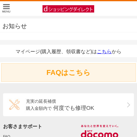
お知らせ
マイページ(購入履歴、領収書など)は
こちら
から
FAQはこちら
充実の延長補償
何度でも修理OK
購入金額内で
お客さまサポート
FAQ