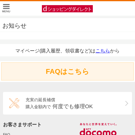
お知らせ
マイページ(購入履歴、領収書など)は
こちら
から
FAQはこちら
充実の延長補償
何度でも修理OK
購入金額内で
お客さまサポート
FAQ