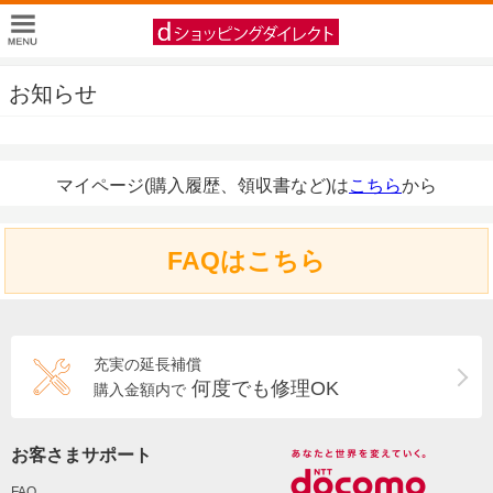
お知らせ
マイページ(購入履歴、領収書など)は
こちら
から
FAQはこちら
充実の延長補償
何度でも修理OK
購入金額内で
お客さまサポート
FAQ