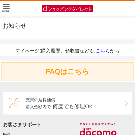
お知らせ
マイページ(購入履歴、領収書など)は
こちら
から
FAQはこちら
充実の延長補償
何度でも修理OK
購入金額内で
お客さまサポート
FAQ