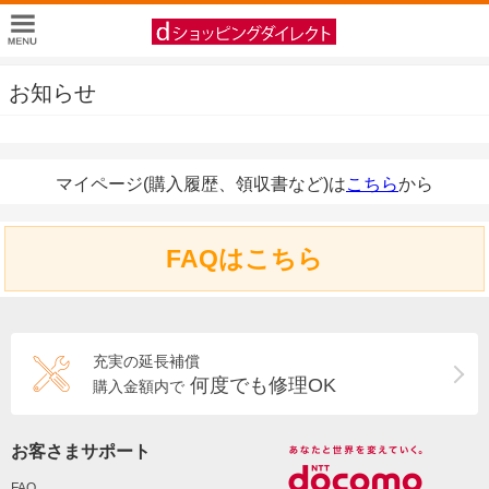
お知らせ
マイページ(購入履歴、領収書など)は
こちら
から
FAQはこちら
充実の延長補償
何度でも修理OK
購入金額内で
お客さまサポート
FAQ