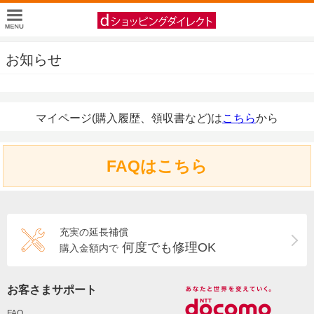
お知らせ
マイページ(購入履歴、領収書など)は
こちら
から
FAQはこちら
充実の延長補償
何度でも修理OK
購入金額内で
お客さまサポート
FAQ