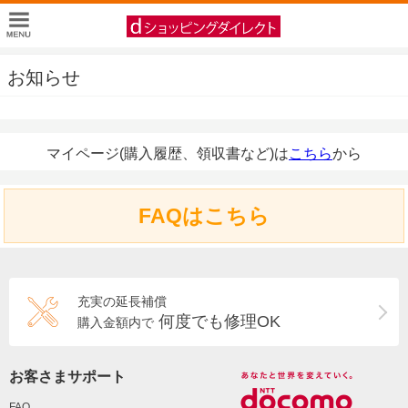
お知らせ
マイページ(購入履歴、領収書など)は
こちら
から
FAQはこちら
充実の延長補償
何度でも修理OK
購入金額内で
お客さまサポート
FAQ